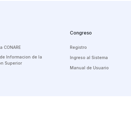
Congreso
eca CONARE
Registro
de Informacion de la
Ingreso al Sistema
n Superior
Manual de Usuario
Extensión y Acción Social - OPES Copyright © CONARE