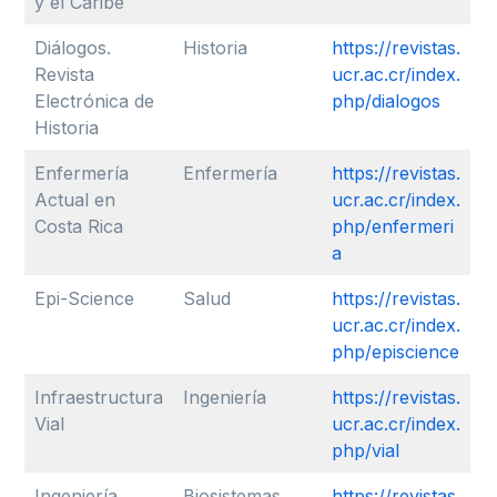
y el Caribe
Diálogos.
Historia
https://revistas.
Revista
ucr.ac.cr/index.
Electrónica de
php/dialogos
Historia
Enfermería
Enfermería
https://revistas.
Actual en
ucr.ac.cr/index.
Costa Rica
php/enfermeri
a
Epi-Science
Salud
https://revistas.
ucr.ac.cr/index.
php/episcience
Infraestructura
Ingeniería
https://revistas.
Vial
ucr.ac.cr/index.
php/vial
Ingeniería
Biosistemas,
https://revistas.