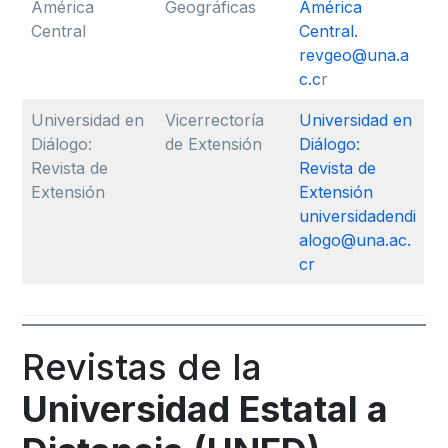
América
Geográficas
América
Central
Central.
revgeo@una.a
c.c
r
Universidad en
Vicerrectoría
Universidad en
Diálogo:
de Extensión
Diálogo:
Revista de
Revista de
Extensión
Extensión
universidadendi
alogo@una.ac.
cr
Revistas de la
Universidad Estatal a