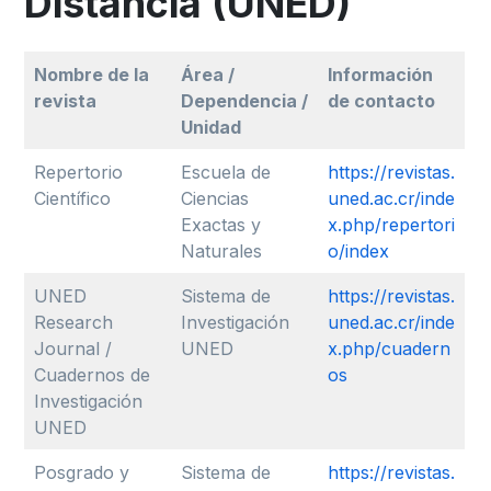
Distancia (UNED)
Nombre de la
Área /
Información
revista
Dependencia /
de contacto
Unidad
Repertorio
Escuela de
https://revistas.
Científico
Ciencias
uned.ac.cr/inde
Exactas y
x.php/repertori
Naturales
o/index
UNED
Sistema de
https://revistas.
Research
Investigación
uned.ac.cr/inde
Journal /
UNED
x.php/cuadern
Cuadernos de
os
Investigación
UNED
Posgrado y
Sistema de
https://revistas.