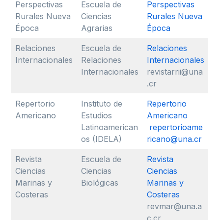
Perspectivas
Escuela de
Perspectivas
Rurales Nueva
Ciencias
Rurales Nueva
Época
Agrarias
Época
Relaciones
Escuela de
Relaciones
Internacionales
Relaciones
Internacionales
Internacionales
revistarrii@una
.cr
Repertorio
Instituto de
Repertorio
Americano
Estudios
Americano
Latinoamerican
repertorioame
os (IDELA)
ricano@una.cr
Revista
Escuela de
Revista
Ciencias
Ciencias
Ciencias
Marinas y
Biológicas
Marinas y
Costeras
Costeras
revmar@una.a
c.cr