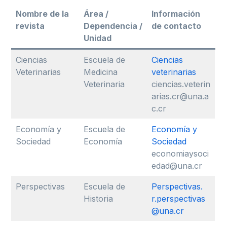
Nombre de la
Área /
Información
revista
Dependencia /
de contacto
Unidad
Ciencias
Escuela de
Ciencias
Veterinarias
Medicina
veterinarias
Veterinaria
ciencias.veterin
arias.cr@una.a
c.cr
Economía y
Escuela de
Economía y
Sociedad
Economía
Sociedad
economiaysoci
edad@una.cr
Perspectivas
Escuela de
Perspectivas.
Historia
r.perspectivas
@una.cr