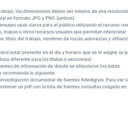
trabajo, las dimensiones deben ser mínimo de una resolució
ontal en formato JPG y PNG (ambos).
ensajes sean claros para el público utilizando el recurso v
s, mapas u otros recursos visuales que permitan interpretar 
e: título del trabajo, nombres de los/as autores/as y afiliaci
erá estar presente en el día y horario que se le asigne su 
una diferente para los títulos o secciones)
s fuentes de información de dónde se obtuvieron los datos
e recomienda lo siguiente:
nvestigación documental de fuentes fidedignas. Para ver la l
 contener un pdf con la lista de fuentes consultas colgado e