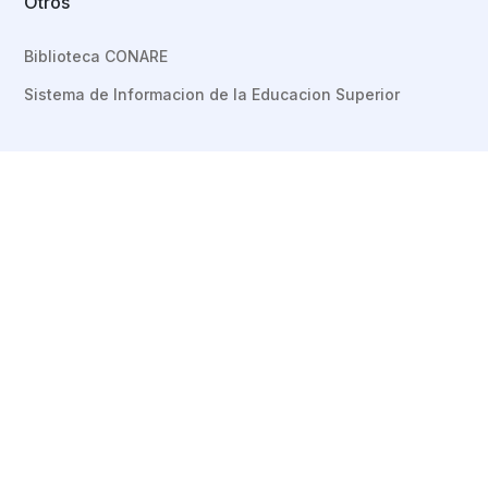
Otros
Biblioteca CONARE
Sistema de Informacion de la Educacion Superior
Congreso
Registro
Ingreso al Sistema
Manual de Usuario
Social