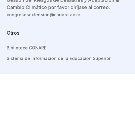
Cambio Climático por favor diríjase al correo:
congresosextension@conare.ac.cr
Otros
Biblioteca CONARE
Sistema de Informacion de la Educacion Superior
Congreso
Registro
Ingreso al Sistema
Manual de Usuario
Social